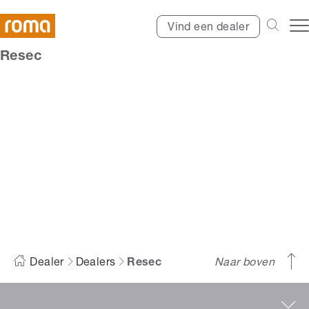
Vind een dealer
Resec
Resec
Dealer
Dealers
Resec
Naar boven