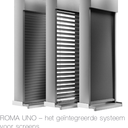
ROMA UNO – het geïntegreerde systeem
voor screens