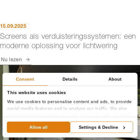
15.09.2025
Screens als verduisteringssystemen: een
moderne oplossing voor lichtwering
Nu lezen
Consent
Details
About
This website uses cookies
We use cookies to personalise content and ads, to provide
social media features and to analyse our traffic. We also
share information about your use of our site with our social
media, advertising and analytics partners who may
Allow all
Settings & Decline
combine it with other information that you’ve provided to
them or that they’ve collected from your use of their