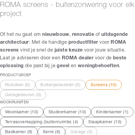
ROMA screens - buitenzonwering voor elk
project
Of het nu gaat om
nieuwbouw
,
renovatie
of
uitdagende
architectuur
: Met de handige
productfilter
voor
ROMA
screens
vind je snel de
juiste keuze
voor jouw situatie.
Laat je adviseren door een
ROMA dealer
voor de
beste
oplossing
die past bij je
gevel
en
woningbehoeften
.
PRODUCTGROEP
Rolluiken (
0
)
Buitenjaloezieën (
0
)
Screens (
10
)
Garagedeuren (
0
)
WOONRUIMTEN
Woonkamer (
10
)
Studeerkamer (
10
)
Kinderkamer (
1
)
Terrasoverkapping (buitenruimte) (
4
)
Slaapkamer (
10
)
Badkamer (
9
)
Serre (
6
)
Garage (
0
)