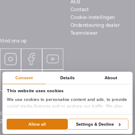
AEB
Contact
Cookie-instellingen
Ondersteuning dealer
Teamviewer
Vind ons op
Consent
Details
About
This website uses cookies
We use cookies to personalise content and ads, to provide
social media features and to analyse our traffic. We also
share information about your use of our site with our social
© 2026 ROMA Benelux, Campagneweg 9 4761 RM
media, advertising and analytics partners who may
Zevenbergen
Allow all
Settings & Decline
combine it with other information that you’ve provided to
them or that they’ve collected from your use of their