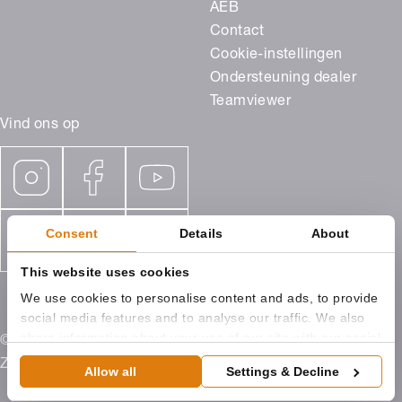
AEB
Contact
Cookie-instellingen
Ondersteuning dealer
Teamviewer
Vind ons op
Consent
Details
About
This website uses cookies
We use cookies to personalise content and ads, to provide
social media features and to analyse our traffic. We also
share information about your use of our site with our social
© 2026 ROMA Benelux, Campagneweg 9 4761 RM
media, advertising and analytics partners who may
Zevenbergen
Allow all
Settings & Decline
combine it with other information that you’ve provided to
them or that they’ve collected from your use of their