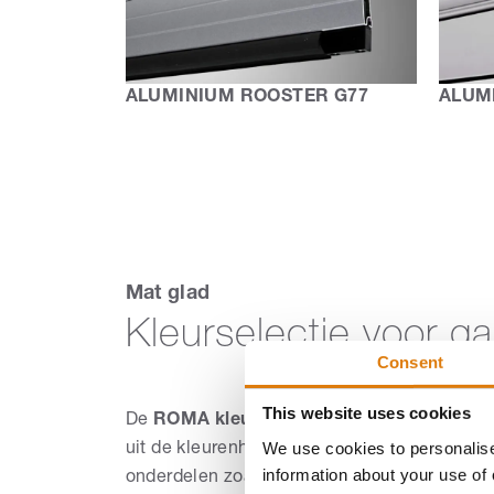
ALUMINIUM ROOSTER G77
ALUM
Mat glad
Kleurselectie voor g
Consent
This website uses cookies
De
ROMA kleurenharmonie*
biedt zeven mo
We use cookies to personalise
uit de kleurenharmonie voor de zichtbare a
information about your use of 
onderdelen zoals panelen, geleiderails, einds