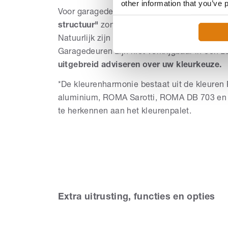
other information that you’ve 
Voor garagedeuren zijn binnen de kleurenh
structuur"
zonder meerprijs verkrijgbaar bij
Natuurlijk zijn gepoedercoate delen tegen m
Garagedeuren zijn niet verkrijgbaar in een 
uitgebreid adviseren over uw kleurkeuze.
*De kleurenharmonie bestaat uit de kleure
aluminium, ROMA Sarotti, ROMA DB 703 en 
te herkennen aan het kleurenpalet.
Extra uitrusting, functies en opties