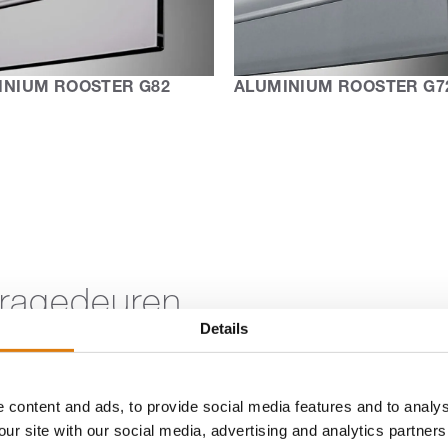
INIUM ROOSTER G82
ALUMINIUM ROOSTER G7
aragedeuren
Details
derne kleuren voor het perfecte kleurenschema. Kies je
 content and ads, to provide social media features and to analys
luminium onderdelen, dan ontvang je kleurgecoördineerde
our site with our social media, advertising and analytics partne
tijlen en gordijnen.