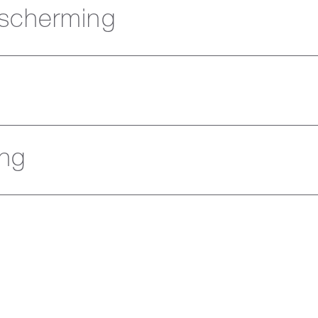
escherming
ing