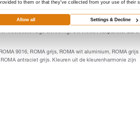
provided to them or that they’ve collected from your use of their 
armonie alleen de oppervlakken
"mat glad"
en
"mat fijne
 ROMA - voor het beste oppervlak- en kleurresultaat.
Allow all
Settings & Decline
eerprijs in vele andere kleuren verkrijgbaar. Let op: ROMA
zeer weerbestendige uitvoering.
Uw ROMA vakpartner zal u
n ROMA 9016, ROMA grijs, ROMA wit aluminium, ROMA grijs
ROMA antraciet grijs.
Kleuren uit de kleurenharmonie zijn