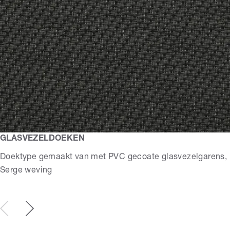
GLASVEZELDOEKEN
Doektype gemaakt van met PVC gecoate glasvezelgarens,
Serge weving