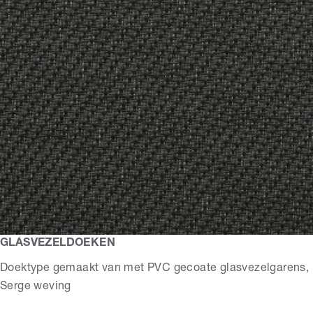
GLASVEZELDOEKEN
Doektype gemaakt van met PVC gecoate glasvezelgarens,
Serge weving