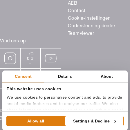
AEB
Contact
Cookie-instellingen
Ondersteuning dealer
Teamviewer
Vind ons op
Consent
Details
About
This website uses cookies
We use cookies to personalise content and ads, to provide
social media features and to analyse our traffic. We also
share information about your use of our site with our social
© 2026 ROMA Benelux, Campagneweg 9 4761 RM
media, advertising and analytics partners who may
Zevenbergen
Allow all
Settings & Decline
combine it with other information that you’ve provided to
them or that they’ve collected from your use of their