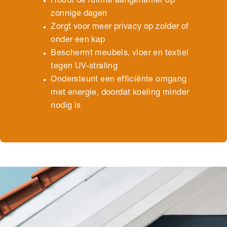
Houdt de ruimte aangenamer op
zonnige dagen
Zorgt voor meer privacy op zolder of
onder een kap
Beschermt meubels, vloer en textiel
tegen UV-straling
Ondersteunt een efficiënte omgang
met energie, doordat koeling minder
nodig is