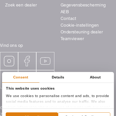
Zoek een dealer
Gegevensbescherming
AEB
Contact
Cookie-instellingen
Ondersteuning dealer
Teamviewer
Vind ons op
Consent
Details
About
This website uses cookies
We use cookies to personalise content and ads, to provide
social media features and to analyse our traffic. We also
share information about your use of our site with our social
© 2026 ROMA Benelux, Campagneweg 9 4761 RM
media, advertising and analytics partners who may
Zevenbergen