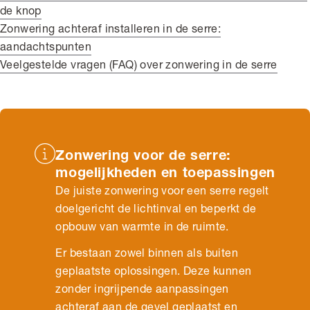
de knop
Zonwering achteraf installeren in de serre:
aandachtspunten
Veelgestelde vragen (FAQ) over zonwering in de serre
Zonwering voor de serre:
mogelijkheden en toepassingen
De juiste zonwering voor een serre regelt
doelgericht de lichtinval en beperkt de
opbouw van warmte in de ruimte.
Er bestaan zowel binnen als buiten
geplaatste oplossingen. Deze kunnen
zonder ingrijpende aanpassingen
achteraf aan de gevel geplaatst en