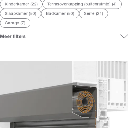
Kinderkamer (
22
)
Terrasoverkapping (buitenruimte) (
4
)
Slaapkamer (
50
)
Badkamer (
50
)
Serre (
24
)
Garage (
7
)
Meer filters