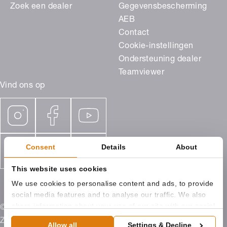
Zoek een dealer
Gegevensbescherming
AEB
Contact
Cookie-instellingen
Ondersteuning dealer
Teamviewer
Vind ons op
Consent
Details
About
This website uses cookies
We use cookies to personalise content and ads, to provide
social media features and to analyse our traffic. We also
share information about your use of our site with our social
© 2026 ROMA Benelux, Campagneweg 9 4761 RM
media, advertising and analytics partners who may
Zevenbergen
Allow all
Settings & Decline