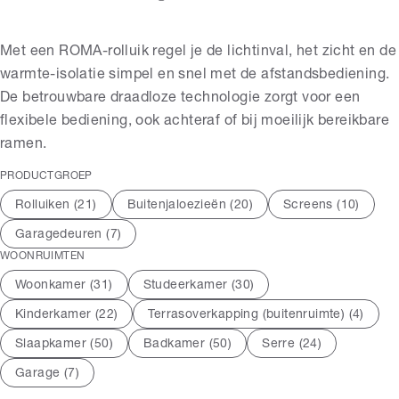
Met een ROMA-rolluik regel je de lichtinval, het zicht en de
warmte-isolatie simpel en snel met de afstandsbediening.
De betrouwbare draadloze technologie zorgt voor een
flexibele bediening, ook achteraf of bij moeilijk bereikbare
ramen.
PRODUCTGROEP
Rolluiken (
21
)
Buitenjaloezieën (
20
)
Screens (
10
)
Garagedeuren (
7
)
WOONRUIMTEN
Woonkamer (
31
)
Studeerkamer (
30
)
Kinderkamer (
22
)
Terrasoverkapping (buitenruimte) (
4
)
Slaapkamer (
50
)
Badkamer (
50
)
Serre (
24
)
Garage (
7
)